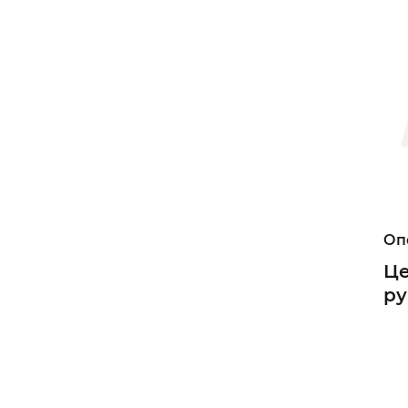
Оп
Це
ру