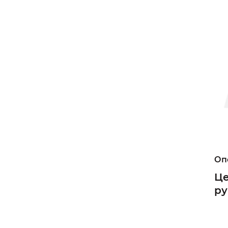
Опо
Це
ру